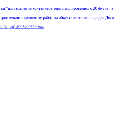
и "изготовление контейнера термоизолированного 20 футов" в 
строительно-отделочные работ на объекте военного городка 
" (серая) 400*400*50 мм.