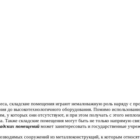
неса, складские помещения играют немаловажную роль наряду с про
ния до высокотехнологичного оборудования. Помимо использования
м, у которых они отсутствуют, и при этом получать с этого непло
а. Также складские помещения могут быть не только напрямую свя
адских помещений
может заинтересовать и государственные учре
возводимых сооружений из металлоконструкций, к которым относя